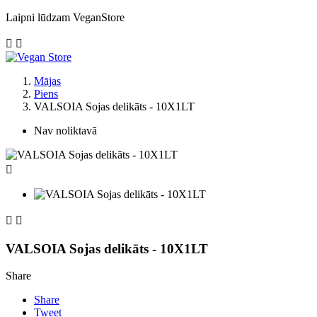
Laipni lūdzam VeganStore


Mājas
Piens
VALSOIA Sojas delikāts - 10X1LT
Nav noliktavā



VALSOIA Sojas delikāts - 10X1LT
Share
Share
Tweet