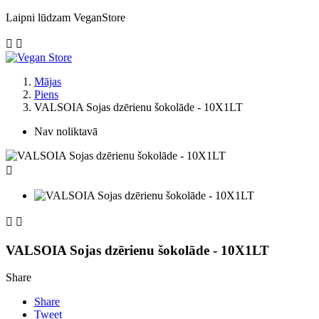
Laipni lūdzam VeganStore


Mājas
Piens
VALSOIA Sojas dzērienu šokolāde - 10X1LT
Nav noliktavā



VALSOIA Sojas dzērienu šokolāde - 10X1LT
Share
Share
Tweet