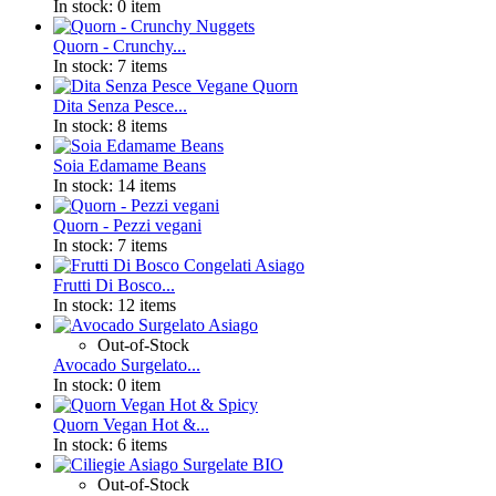
In stock:
0 item
Quorn - Crunchy...
In stock:
7 items
Dita Senza Pesce...
In stock:
8 items
Soia Edamame Beans
In stock:
14 items
Quorn - Pezzi vegani
In stock:
7 items
Frutti Di Bosco...
In stock:
12 items
Out-of-Stock
Avocado Surgelato...
In stock:
0 item
Quorn Vegan Hot &...
In stock:
6 items
Out-of-Stock