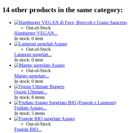
14 other products in the same category:
Out-of-Stock
Hamburger VEGAN...
In stock:
0 item
Out-of-Stock
Lamponi surgelati...
In stock:
0 item
Out-of-Stock
Mango surgelato...
In stock:
0 item
Quorn Ultimate...
In stock:
8 items
Frullato Asiago...
In stock:
5 items
Out-of-Stock
Fragole BIO...