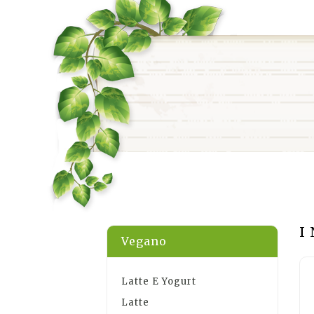
I
Vegano
Latte E Yogurt
Latte