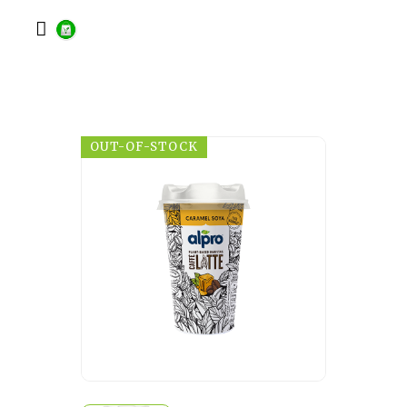

OUT-OF-STOCK